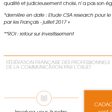
qualité et judicieusement choisi, n’a pas son é
*dernière en date : Etude CSA research pour le 
par les Français - juillet 2017 »
**ROI : retour sur investissement
FÉDÉRATION FRANÇAISE DES PROFESSIONNELS
DE LA COMMUNICATION PAR L'OBJET
CADACT
sont 
Inscrivez-vous à notre