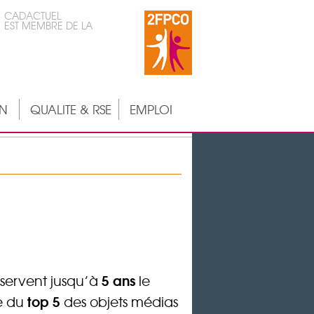
CADACTUEL
EST MEMBRE DE LA
ON
QUALITE & RSE
EMPLOI
5 ans
onservent jusqu’à
le
top 5
ie du
des objets médias